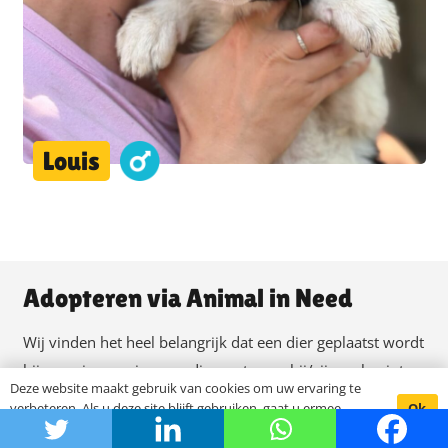
Louis
Adopteren via Animal in Need
Wij vinden het heel belangrijk dat een dier geplaatst wordt
bij een nieuwe eigenaar die weet waar hij/zij aan begint.
Deze website maakt gebruik van cookies om uw ervaring te
Daarom proberen wij zoveel mogelijk informatie te
Ok
verbeteren. Als u deze site blijft gebruiken, gaat u ermee
verzamelen.
akkoord.