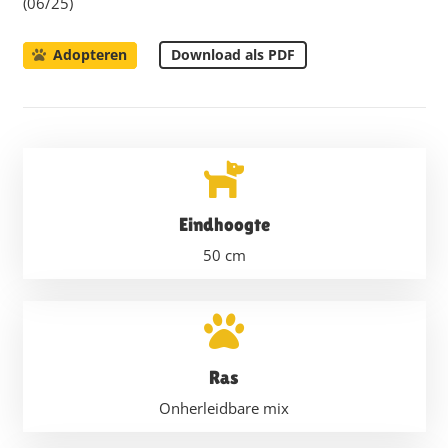
(06/25)
Download als PDF
Adopteren
Eindhoogte
50
cm
Ras
Onherleidbare mix