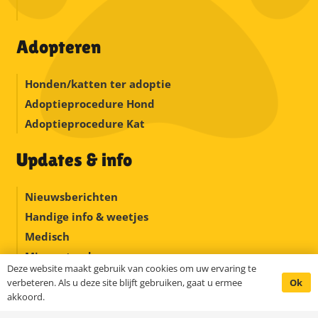
Adopteren
Honden/katten ter adoptie
Adoptieprocedure Hond
Adoptieprocedure Kat
Updates & info
Nieuwsberichten
Handige info & weetjes
Medisch
Misverstanden
Deze website maakt gebruik van cookies om uw ervaring te
Buitenlandse hondenrassen
Ok
verbeteren. Als u deze site blijft gebruiken, gaat u ermee
Schoolpakket
akkoord.
Happy homes