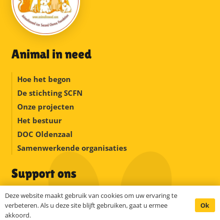
Animal in need
Hoe het begon
De stichting SCFN
Onze projecten
Het bestuur
DOC Oldenzaal
Samenwerkende organisaties
Support ons
Deze website maakt gebruik van cookies om uw ervaring te
Wil je mee helpen als vrijwilliger
Ok
verbeteren. Als u deze site blijft gebruiken, gaat u ermee
Steun met een financiële bijdrage
akkoord.