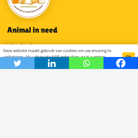
Animal in need
Hoe het begon
Deze website maakt gebruik van cookies om uw ervaring te
De stichting SCFN
Ok
verbeteren. Als u deze site blijft gebruiken, gaat u ermee
Onze projecten
akkoord.
Het bestuur
DOC Oldenzaal
Samenwerkende organisaties
Support ons
Wil je mee helpen als vrijwilliger
Steun met een financiële bijdrage
Inzameling goederen