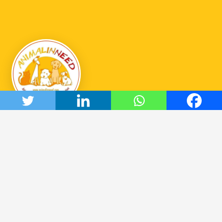
Animal in need
Hoe het begon
De stichting SCFN
Onze projecten
Het bestuur
DOC Oldenzaal
Samenwerkende organisaties