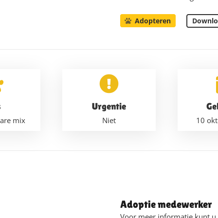
Downlo
Adopteren
s
Urgentie
Ge
are mix
Niet
10 ok
Adoptie medewerker
Voor meer informatie kunt 