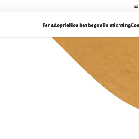
Ter adoptie
Hoe het begon
De stichting
Con