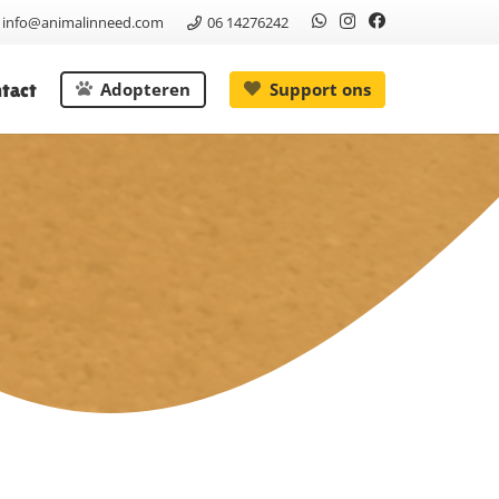
info@animalinneed.com
06 14276242
tact
Adopteren
Support ons