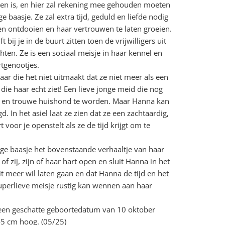
egen is, en hier zal rekening mee gehouden moeten
baasje. Ze zal extra tijd, geduld en liefde nodig
en ontdooien en haar vertrouwen te laten groeien.
ft bij je in de buurt zitten toen de vrijwilligers uit
ten. Ze is een sociaal meisje in haar kennel en
rtgenootjes.
ar die het niet uitmaakt dat ze niet meer als een
 die haar echt ziet! Een lieve jonge meid die nog
ne en trouwe huishond te worden. Maar Hanna kan
d. In het asiel laat ze zien dat ze een zachtaardig,
 voor je openstelt als ze de tijd krijgt om te
ige baasje het bovenstaande verhaaltje van haar
j of zij, zijn of haar hart open en sluit Hanna in het
t meer wil laten gaan en dat Hanna de tijd en het
uperlieve meisje rustig kan wennen aan haar
 een geschatte geboortedatum van 10 oktober
5 cm hoog. (05/25)