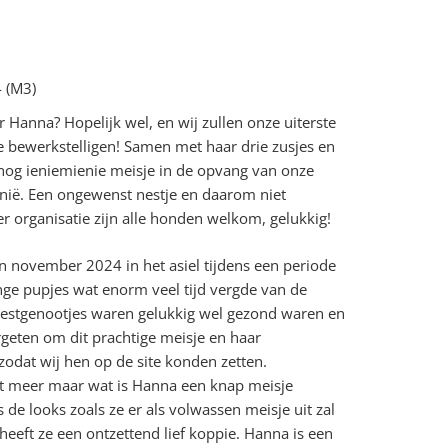
 (M3)
r Hanna? Hopelijk wel, en wij zullen onze uiterste
e bewerkstelligen! Samen met haar drie zusjes en
nog ieniemienie meisje in de opvang van onze
nië. Een ongewenst nestje en daarom niet
r organisatie zijn alle honden welkom, gelukkig!
n november 2024 in het asiel tijdens een periode
onge pupjes wat enorm veel tijd vergde van de
 nestgenootjes waren gelukkig wel gezond waren en
ergeten om dit prachtige meisje en haar
zodat wij hen op de site konden zetten.
niet meer maar wat is Hanna een knap meisje
de looks zoals ze er als volwassen meisje uit zal
heeft ze een ontzettend lief koppie. Hanna is een