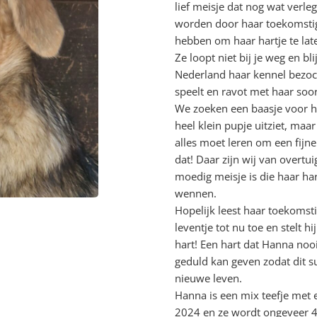
lief meisje dat nog wat verl
worden door haar toekomstige 
hebben om haar hartje te lat
Ze loopt niet bij je weg en blij
Nederland haar kennel bezoch
speelt en ravot met haar soo
We zoeken een baasje voor ha
heel klein pupje uitziet, maar
alles moet leren om een fij
dat! Daar zijn wij van overtuig
moedig meisje is die haar hart
wennen.
Hopelijk leest haar toekomst
leventje tot nu toe en stelt hi
hart! Een hart dat Hanna nooi
geduld kan geven zodat dit s
nieuwe leven.
Hanna is een mix teefje met
2024 en ze wordt ongeveer 4