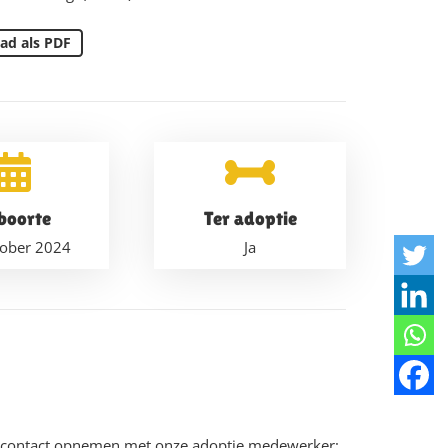
ad als PDF
boorte
Ter adoptie
tober 2024
Ja
u contact opnemen met onze adoptie medewerker: