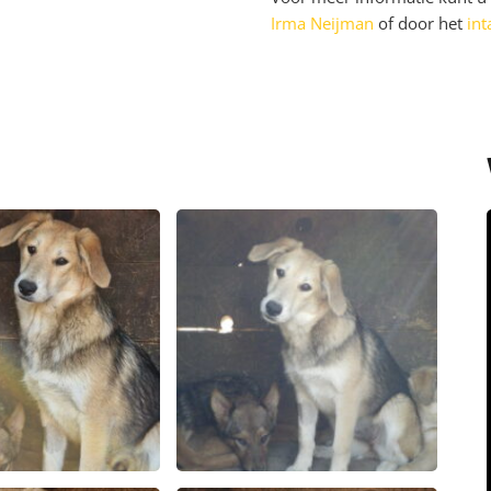
Irma Neijman
of door het
int