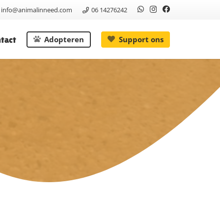
info@animalinneed.com
06 14276242
tact
Adopteren
Support ons