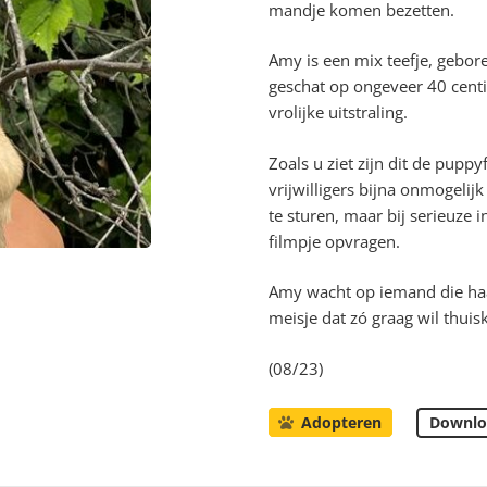
mandje komen bezetten.
Amy is een mix teefje, gebo
geschat op ongeveer 40 cent
vrolijke uitstraling.
Zoals u ziet zijn dit de pupp
vrijwilligers bijna onmogeli
te sturen, maar bij serieuze i
filmpje opvragen.
Amy wacht op iemand die haar 
meisje dat zó graag wil thui
(08/23)
Downlo
Adopteren