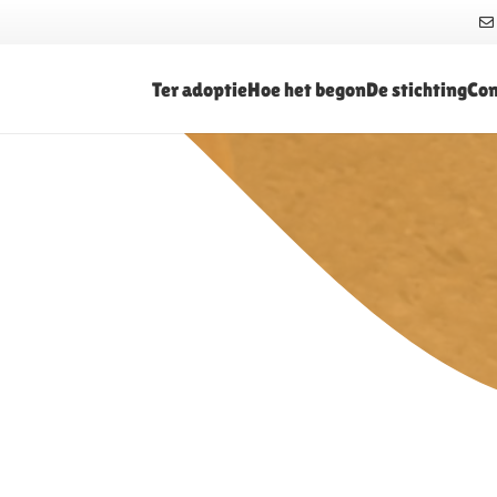
Ter adoptie
Hoe het begon
De stichting
Con