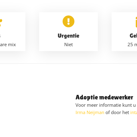
s
Urgentie
Ge
are mix
Niet
25 
Adoptie medewerker
Voor meer informatie kunt 
Irma Neijman
of door het
int