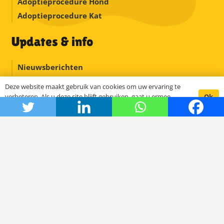
Adoptieprocedure Hond
Adoptieprocedure Kat
Updates & info
Nieuwsberichten
Handige info & weetjes
Deze website maakt gebruik van cookies om uw ervaring te
Medisch
Ok
verbeteren. Als u deze site blijft gebruiken, gaat u ermee
akkoord.
Misverstanden
Buitenlandse hondenrassen
Schoolpakket
Happy homes
Contact