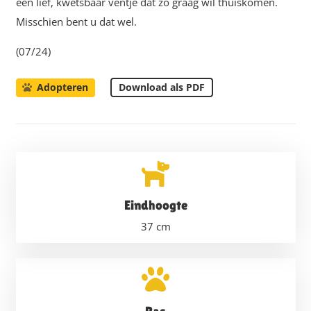
een lief, kwetsbaar ventje dat zó graag wil thuiskomen.
Misschien bent u dat wel.
(07/24)
Download als PDF
Adopteren
Eindhoogte
37
cm