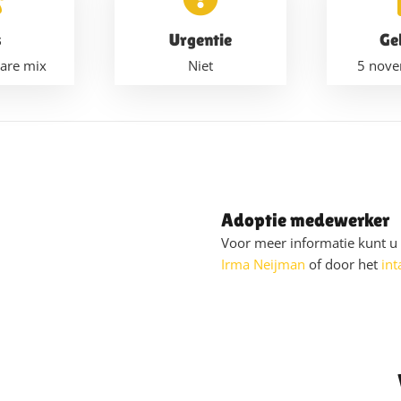
s
Urgentie
Ge
are mix
Niet
5 nov
Adoptie medewerker
Voor meer informatie kunt 
Irma Neijman
of door het
int