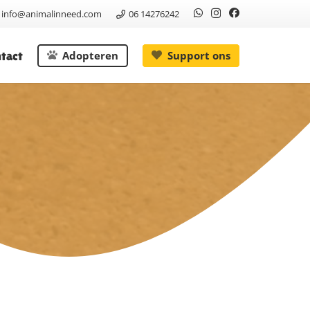
info@animalinneed.com
06 14276242
tact
Adopteren
Support ons