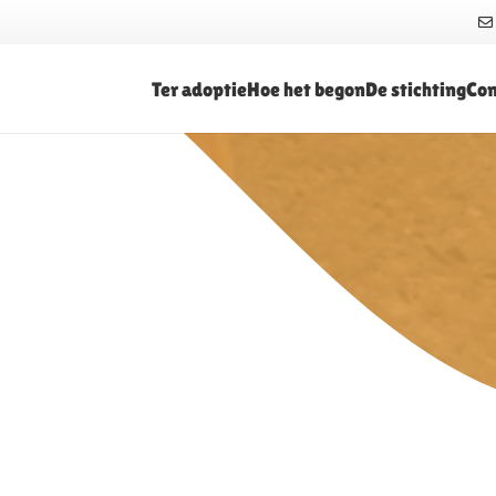
Ter adoptie
Hoe het begon
De stichting
Con