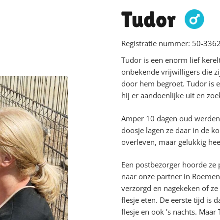
Tudor
Registratie nummer:
50-3362
Tudor is een enorm lief kerel
onbekende vrijwilligers die z
door hem begroet. Tudor is ec
hij er aandoenlijke uit en zoe
Amper 10 dagen oud werden T
doosje lagen ze daar in de k
overleven, maar gelukkig h
Een postbezorger hoorde ze p
naar onze partner in Roemeni
verzorgd en nagekeken of ze
flesje eten. De eerste tijd is
flesje en ook ’s nachts. Maar