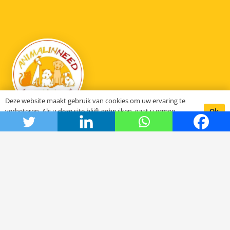
Deze website maakt gebruik van cookies om uw ervaring te
Ok
verbeteren. Als u deze site blijft gebruiken, gaat u ermee
akkoord.
Animal in need
Hoe het begon
De stichting SCFN
Onze projecten
Het bestuur
DOC Oldenzaal
Samenwerkende organisaties