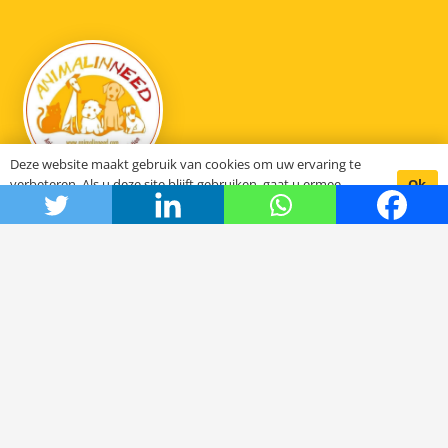
Deze website maakt gebruik van cookies om uw ervaring te
Ok
verbeteren. Als u deze site blijft gebruiken, gaat u ermee
akkoord.
Animal in need
Hoe het begon
De stichting SCFN
Onze projecten
Het bestuur
DOC Oldenzaal
Samenwerkende organisaties