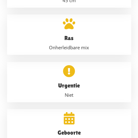
45
cm
Ras
Onherleidbare mix
Urgentie
Niet
Geboorte