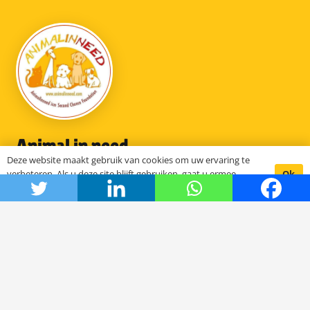
Animal in need
Deze website maakt gebruik van cookies om uw ervaring te
Ok
verbeteren. Als u deze site blijft gebruiken, gaat u ermee
Hoe het begon
akkoord.
De stichting SCFN
Onze projecten
Het bestuur
DOC Oldenzaal
Samenwerkende organisaties