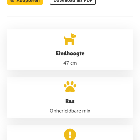
Download als PDF
Adopteren
Eindhoogte
47
cm
Ras
Onherleidbare mix