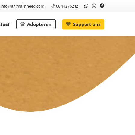
info@animalinneed.com
06 14276242
tact
Adopteren
Support ons