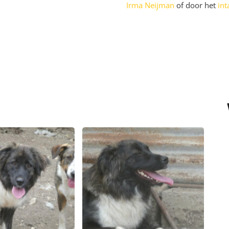
Irma Neijman
of door het
int