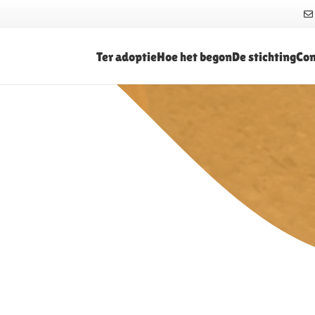
Ter adoptie
Hoe het begon
De stichting
Con