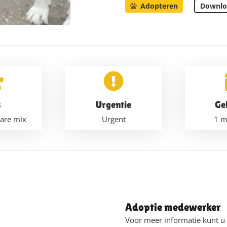
Downlo
Adopteren
s
Urgentie
Ge
are mix
Urgent
1 m
Adoptie medewerker
Voor meer informatie kunt 