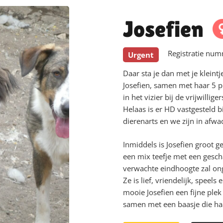
Josefien
Registratie nu
Urgent
Daar sta je dan met je klein
Josefien, samen met haar 5 p
in het vizier bij de vrijwilli
Helaas is er HD vastgesteld bi
dierenarts en we zijn in afwa
Inmiddels is Josefien groot g
een mix teefje met een gesc
verwachte eindhoogte zal ong
Ze is lief, vriendelijk, spee
mooie Josefien een fijne ple
samen met een baasje die haa