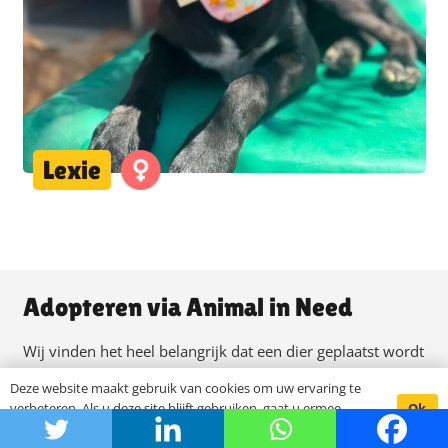
Lexie
Adopteren via Animal in Need
Wij vinden het heel belangrijk dat een dier geplaatst wordt
bij een nieuwe eigenaar die weet waar hij/zij aan begint.
Deze website maakt gebruik van cookies om uw ervaring te
Daarom proberen wij zoveel mogelijk informatie te
Ok
verbeteren. Als u deze site blijft gebruiken, gaat u ermee
akkoord.
verzamelen.