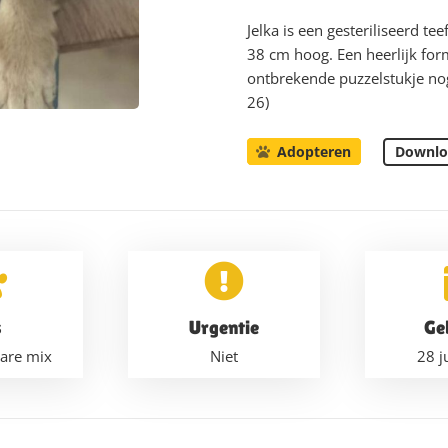
Jelka is een gesteriliseerd te
38 cm hoog. Een heerlijk form
ontbrekende puzzelstukje nog: 
26)
Downlo
Adopteren
s
Urgentie
Ge
are mix
Niet
28 j