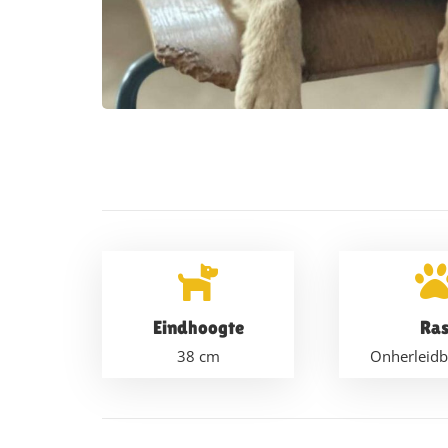
Eindhoogte
Ra
38
cm
Onherleidb