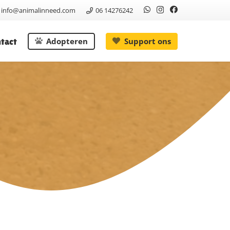
info@animalinneed.com
06 14276242
tact
Adopteren
Support ons