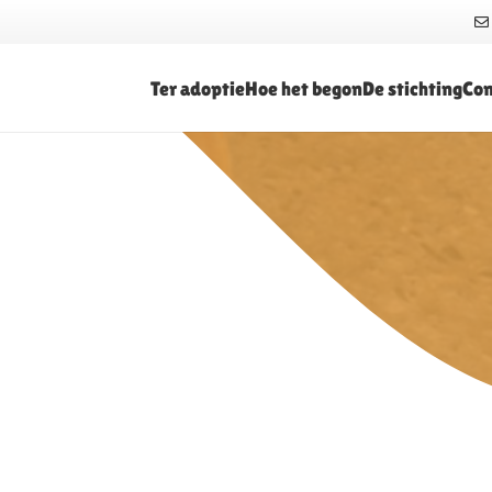
Ter adoptie
Hoe het begon
De stichting
Con