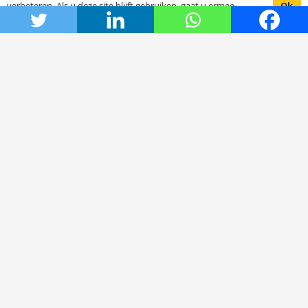
Ok
verbeteren. Als u deze site blijft gebruiken, gaat u ermee
akkoord.
Animal in need
Hoe het begon
De stichting SCFN
Onze projecten
Het bestuur
DOC Oldenzaal
Samenwerkende organisaties
Support ons
Wil je mee helpen als vrijwilliger
Steun met een financiële bijdrage
Inzameling goederen
Ambassadeurs