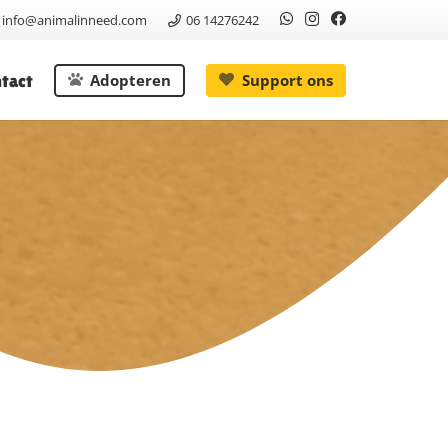
info@animalinneed.com
06 14276242
tact
Adopteren
Support ons