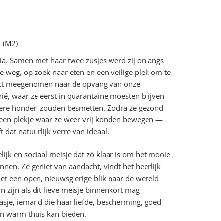
 (M2)
sia. Samen met haar twee zusjes werd zij onlangs
e weg, op zoek naar eten en een veilige plek om te
ect meegenomen naar de opvang van onze
ië, waar ze eerst in quarantaine moesten blijven
ere honden zouden besmetten. Zodra ze gezond
 een plekje waar ze weer vrij konden bewegen —
t dat natuurlijk verre van ideaal.
elijk en sociaal meisje dat zó klaar is om het mooie
ennen. Ze geniet van aandacht, vindt het heerlijk
met een open, nieuwsgierige blik naar de wereld
n zijn als dit lieve meisje binnenkort mag
asje, iemand die haar liefde, bescherming, goed
en warm thuis kan bieden.