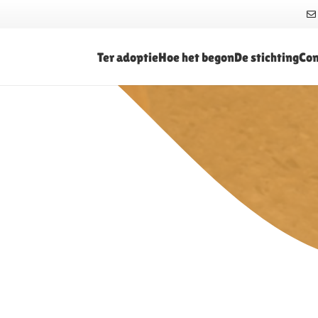
Ter adoptie
Hoe het begon
De stichting
Con