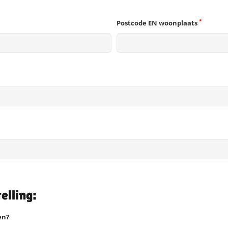
*
Postcode EN woonplaats
lling:
en?