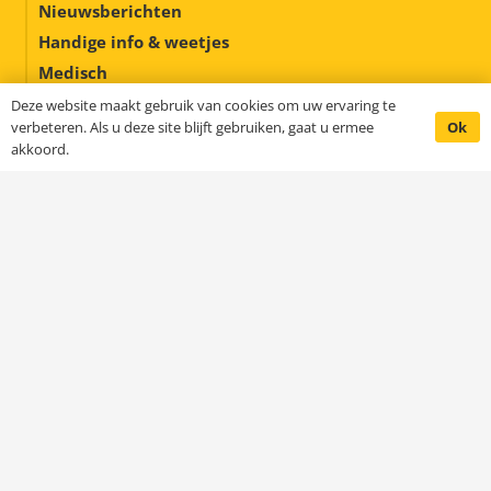
Nieuwsberichten
Handige info & weetjes
Medisch
Misverstanden
Deze website maakt gebruik van cookies om uw ervaring te
Ok
verbeteren. Als u deze site blijft gebruiken, gaat u ermee
Buitenlandse hondenrassen
akkoord.
Schoolpakket
Happy homes
Contact