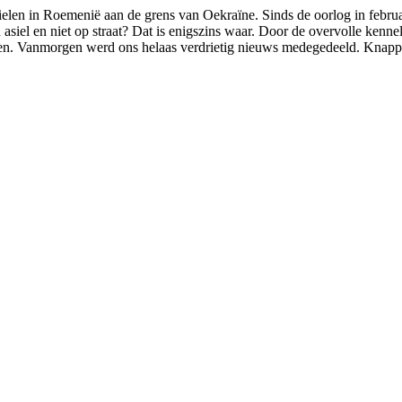
asielen in Roemenië aan de grens van Oekraïne. Sinds de oorlog in febru
n asiel en niet op straat? Dat is enigszins waar. Door de overvolle kenn
ven. Vanmorgen werd ons helaas verdrietig nieuws medegedeeld. Knappe F